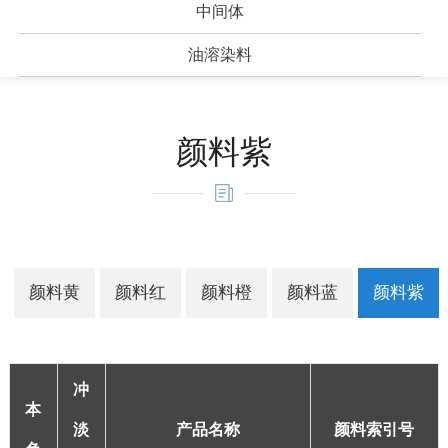
中间体
油溶染料
颜料紫
颜料黄
颜料红
颜料橙
颜料蓝
颜料紫
冲
本
淡
产品名称
颜料索引号