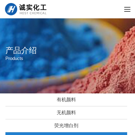
产品介绍
Products
有机颜料
无机颜料
荧光增白剂