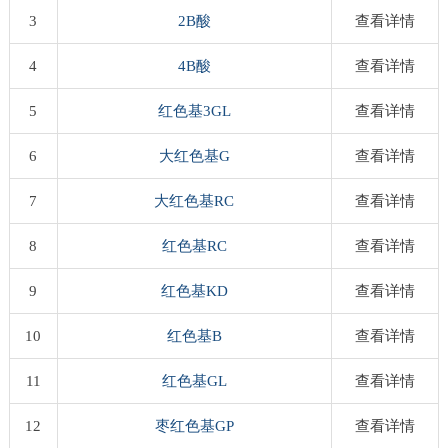
3
2B酸
查看详情
4
4B酸
查看详情
5
红色基3GL
查看详情
6
大红色基G
查看详情
7
大红色基RC
查看详情
8
红色基RC
查看详情
9
红色基KD
查看详情
10
红色基B
查看详情
11
红色基GL
查看详情
12
枣红色基GP
查看详情