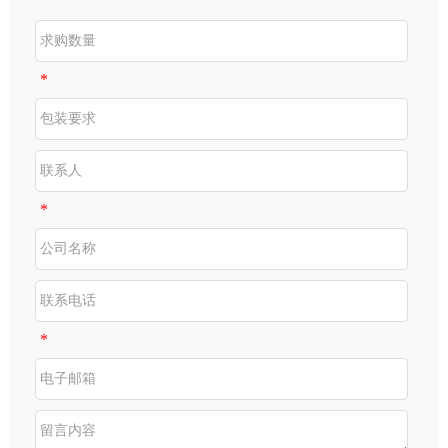
*
*
*